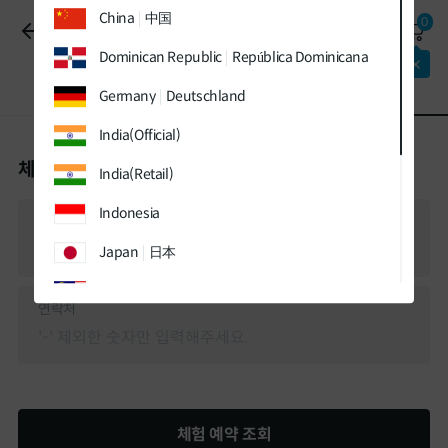
유틸
본문
하단메뉴
China
中国
0
메뉴
바로가기
바로가기
체험 예약
바로가기
Dominican Republic
República Dominicana
패키지
최대 할인
적용중!
체험 예약 신청
체험 예약 조회
Germany
Deutschland
India(Official)
체험 예약 조회
India(Retail)
Indonesia
이름
Japan
日本
Malaysia
연락처
Sweden
Sverige
Thailand
ประเทศไทย
UK
체험 예약 조회
Vietnam
Việt Nam