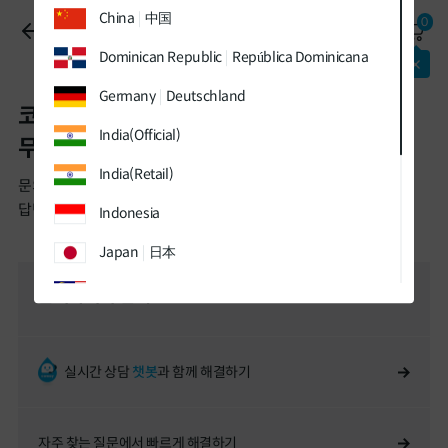
유틸
본문
하단메뉴
China
中国
0
메뉴
바로가기
바로가기
1:1 문의
바로가기
Dominican Republic
República Dominicana
패키지
최대 할인
적용중!
Germany
Deutschland
코웨이에 관한 궁금증이 있다면
India(Official)
무엇이든 물어보세요.
India(Retail)
문의 주신 내용에 신속하고 친절하게
답변 드리겠습니다.
Indonesia
Japan
日本
Malaysia
문의하시기 전에
Sweden
Sverige
Thailand
ประเทศไทย
실시간 상담
챗봇
과 함께 해결하기
UK
자주 찾는 질문에서 빠르게 해결하기
Vietnam
Việt Nam